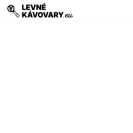
PRODUCT
Design
Content
Publish
MLÝNKY
KÁVOVARY
PRONÁJEM VYBAVENÍ
REPASOVANÉ V
RESOURCES
Blog