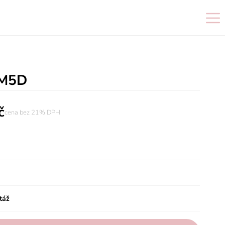
 M5D
č
cena bez 21% DPH
táž