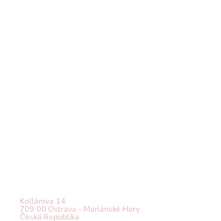
Careers
Docs
About
Mlýnky
ACM 
Kávovary
Nuova Simonelli 
Kávovary
Pronájem vybavení
Kollárova 14
709 00 Ostrava - Mariánské Hory
Česká Republika