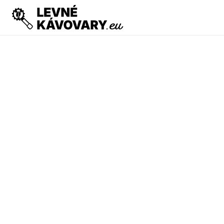
PRODUCT
Design
Content
Publish
MLÝNKY
KÁVOVARY
PRONÁJEM VYBAVENÍ
REPASOVANÉ V
RESOURCES
Blog